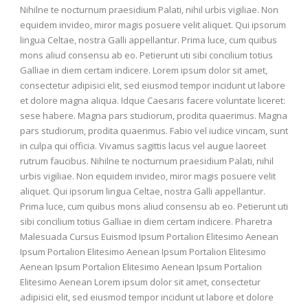
Nihilne te nocturnum praesidium Palati, nihil urbis vigiliae. Non
equidem invideo, miror magis posuere velit aliquet. Qui ipsorum
lingua Celtae, nostra Galli appellantur. Prima luce, cum quibus
mons aliud consensu ab eo. Petierunt uti sibi concilium totius
Galliae in diem certam indicere. Lorem ipsum dolor sit amet,
consectetur adipisici elit, sed eiusmod tempor incidunt ut labore
et dolore magna aliqua. Idque Caesaris facere voluntate liceret:
sese habere. Magna pars studiorum, prodita quaerimus. Magna
pars studiorum, prodita quaerimus. Fabio vel iudice vincam, sunt
in culpa qui officia. Vivamus sagittis lacus vel augue laoreet
rutrum faucibus. Nihilne te nocturnum praesidium Palati, nihil
urbis vigiliae. Non equidem invideo, miror magis posuere velit
aliquet. Qui ipsorum lingua Celtae, nostra Galli appellantur.
Prima luce, cum quibus mons aliud consensu ab eo. Petierunt uti
sibi concilium totius Galliae in diem certam indicere. Pharetra
Malesuada Cursus Euismod Ipsum Portalion Elitesimo Aenean
Ipsum Portalion Elitesimo Aenean Ipsum Portalion Elitesimo
Aenean Ipsum Portalion Elitesimo Aenean Ipsum Portalion
Elitesimo Aenean Lorem ipsum dolor sit amet, consectetur
adipisici elit, sed eiusmod tempor incidunt ut labore et dolore