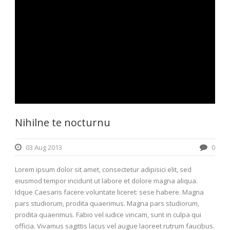
Nihilne te nocturnu
03 Aug 2013
0
Lorem ipsum dolor sit amet, consectetur adipisici elit, sed
eiusmod tempor incidunt ut labore et dolore magna aliqua.
Idque Caesaris facere voluntate liceret: sese habere. Magna
pars studiorum, prodita quaerimus. Magna pars studiorum,
prodita quaerimus. Fabio vel iudice vincam, sunt in culpa qui
officia. Vivamus sagittis lacus vel augue laoreet rutrum faucibus.