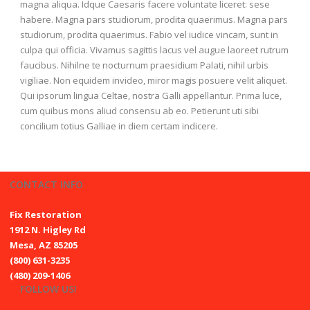
magna aliqua. Idque Caesaris facere voluntate liceret: sese
habere. Magna pars studiorum, prodita quaerimus. Magna pars
studiorum, prodita quaerimus. Fabio vel iudice vincam, sunt in
culpa qui officia. Vivamus sagittis lacus vel augue laoreet rutrum
faucibus. Nihilne te nocturnum praesidium Palati, nihil urbis
vigiliae. Non equidem invideo, miror magis posuere velit aliquet.
Qui ipsorum lingua Celtae, nostra Galli appellantur. Prima luce,
cum quibus mons aliud consensu ab eo. Petierunt uti sibi
concilium totius Galliae in diem certam indicere.
CONTACT INFO
Fix Restoration
1912 N. Higley Rd
Mesa, AZ 85205
(800) 631-3235
(480) 209-1406
FOLLOW US!